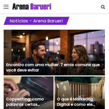
Menu
P
p
Notícias - Arena Barueri
Encontro com uma mulher: 7 erros comuns que
você deve evitar
Copywriting: como
O que é Marketing
palavras certas
Digital e como ele