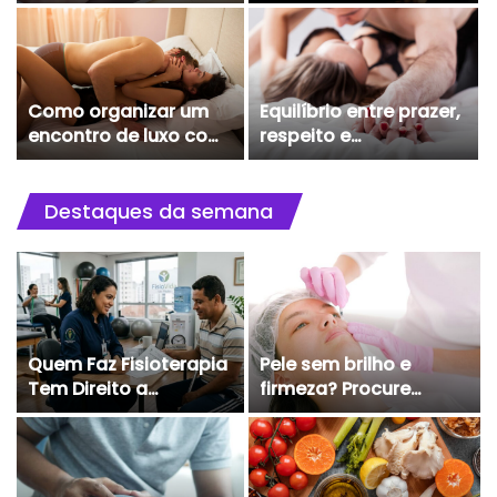
podem dobrar suas
pode escalar qualquer
vendas online
tipo de negócio
Como organizar um
Equilíbrio entre prazer,
encontro de luxo com
respeito e
um acompanhante
exclusividade:
encontros com
acompanhantes
Destaques da semana
Quem Faz Fisioterapia
Pele sem brilho e
Tem Direito a
firmeza? Procure
Atestado? Descubra o
clínica estética
que a Lei Garante