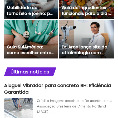
Mobilidade do
Guia de ingredientes
tornozelo e joelho: por
funcionais para o dia a
que uma trava o outro
dia
Guia SulAmérica:
Dr. Aron lança site de
como escolher entre
oftalmologia com
Direto, Clássico,
preços populares e
Especial e Executivo
atendimento digital
acessível
Últimas notícias
Aluguel Vibrador para concreto BH: Eficiência
Garantida
Crédito Imagem: pexels.com De acordo com a
Associação Brasileira de Cimento Portland
(ABCP),…