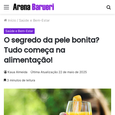
Menu
P
p
Início
/
Saúde e Bem-Estar
Saúde e Bem-Estar
O segredo da pele bonita?
Tudo começa na
alimentação!
Kaua Almeida
Última Atualização 22 de maio de 2025
3 minutos de leitura