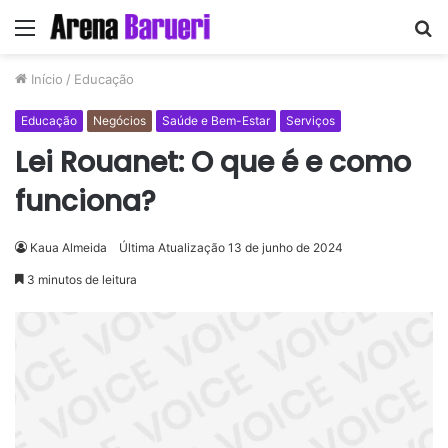
Menu
P
p
Início
/
Educação
Educação
Negócios
Saúde e Bem-Estar
Serviços
Lei Rouanet: O que é e como
funciona?
Kaua Almeida
Última Atualização 13 de junho de 2024
3 minutos de leitura