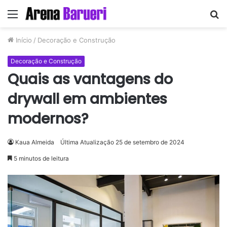
Menu
P
p
Início
/
Decoração e Construção
Decoração e Construção
Quais as vantagens do
drywall em ambientes
modernos?
Kaua Almeida
Última Atualização 25 de setembro de 2024
5 minutos de leitura