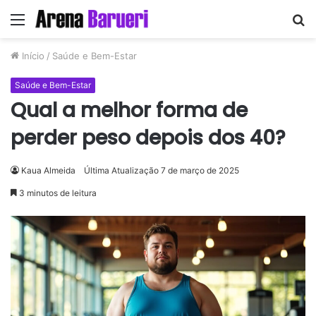
Menu
P
p
Início
/
Saúde e Bem-Estar
Saúde e Bem-Estar
Qual a melhor forma de
perder peso depois dos 40?
Kaua Almeida
Última Atualização 7 de março de 2025
3 minutos de leitura