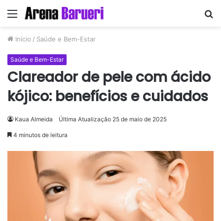
Menu
P
p
Início
/
Saúde e Bem-Estar
Saúde e Bem-Estar
Clareador de pele com ácido
kójico: benefícios e cuidados
Kaua Almeida
Última Atualização 25 de maio de 2025
4 minutos de leitura