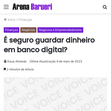
Menu
P
p
Início
/
Finanças
Finanças
Negócios
Negocios e Empreendedorismo
É seguro guardar dinheiro
em banco digital?
Kaua Almeida
Última Atualização 9 de maio de 2023
2 minutos de leitura