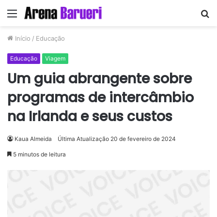
Menu
P
p
Início
/
Educação
Educação
Viagem
Um guia abrangente sobre
programas de intercâmbio
na Irlanda e seus custos
Kaua Almeida
Última Atualização 20 de fevereiro de 2024
5 minutos de leitura