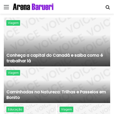
Menu
P
p
Viagem
Conheça a capital do Canadá e saiba como é
trabalhar lá
Viagem
Caminhadas na Natureza: Trilhas e Passeios em
Bonito
Educação
Viagem