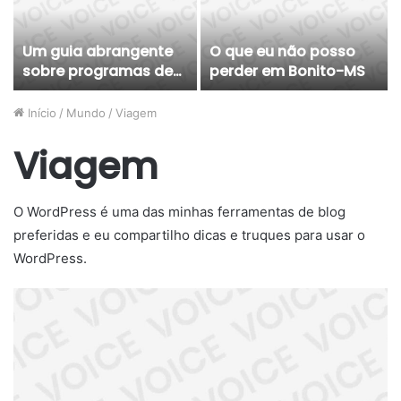
Um guia abrangente
O que eu não posso
sobre programas de
perder em Bonito-MS
intercâmbio na
Irlanda e seus custos
Início
/
Mundo
/
Viagem
Viagem
O WordPress é uma das minhas ferramentas de blog
preferidas e eu compartilho dicas e truques para usar o
WordPress.