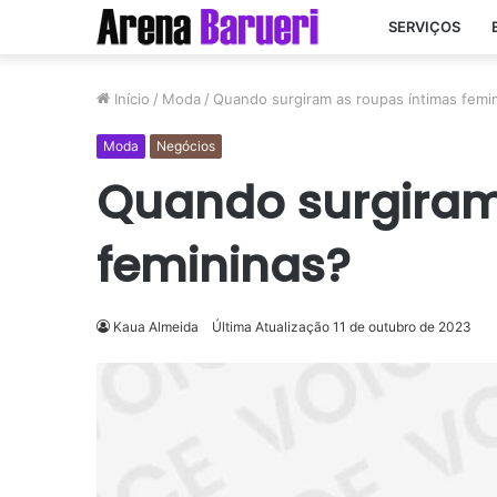
SERVIÇOS
Início
/
Moda
/
Quando surgiram as roupas íntimas femi
Moda
Negócios
Quando surgiram
femininas?
Kaua Almeida
Última Atualização 11 de outubro de 2023