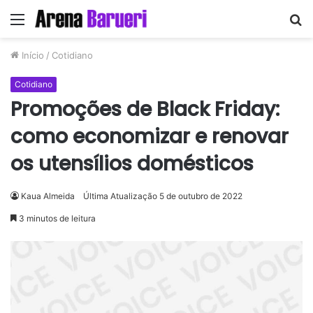
Menu
P
p
Início
/
Cotidiano
Cotidiano
Promoções de Black Friday:
como economizar e renovar
os utensílios domésticos
Kaua Almeida
Última Atualização 5 de outubro de 2022
3 minutos de leitura