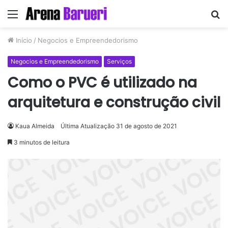
Menu
P
p
Início
/
Negocios e Empreendedorismo
Negocios e Empreendedorismo
Serviços
Como o PVC é utilizado na
arquitetura e construção civil
Kaua Almeida
Última Atualização 31 de agosto de 2021
3 minutos de leitura