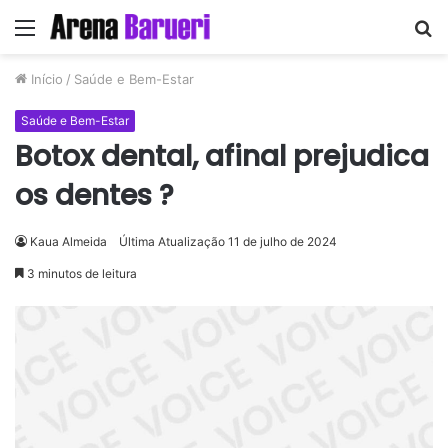
Menu
P
p
Início
/
Saúde e Bem-Estar
Saúde e Bem-Estar
Botox dental, afinal prejudica
os dentes ?
Kaua Almeida
Última Atualização 11 de julho de 2024
3 minutos de leitura