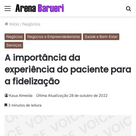
Menu
P
p
Início
/
Negócios
Negócios
Negocios e Empreendedorismo
Saúde e Bem-Estar
Serviços
A importância da
experiência do paciente para
a fidelização
Kaua Almeida
Última Atualização 28 de outubro de 2022
3 minutos de leitura