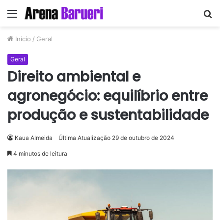
Menu
P
p
Início
/
Geral
Geral
Direito ambiental e
agronegócio: equilíbrio entre
produção e sustentabilidade
Kaua Almeida
Última Atualização 29 de outubro de 2024
4 minutos de leitura