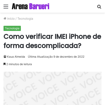
Menu
P
p
Início
/
Tecnologia
Tecnologia
Como verificar IMEI iPhone de
forma descomplicada?
Kaua Almeida
Última Atualização 9 de dezembro de 2022
2 minutos de leitura