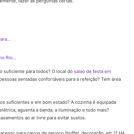
ipalmente, fazer as perguntas certas.
para…
 no Rio…
o suficiente para todos? O local do
salao de festa em
essoas sentadas confortáveis para a refeição? Tem área
ros suficientes e em bom estado? A cozinha é equipada
elétrica, aguenta a banda, a iluminação e tudo mais?
samentos ao ar livre para evitar sustos.
acesso para carros de serviço (buffet, decoração, etc.)? Há