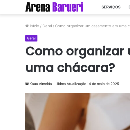
SERVIÇOS
Início
/
Geral
/
Como organizar um casamento em uma c
Geral
Como organizar
uma chácara?
Kaua Almeida
Última Atualização 14 de maio de 2025