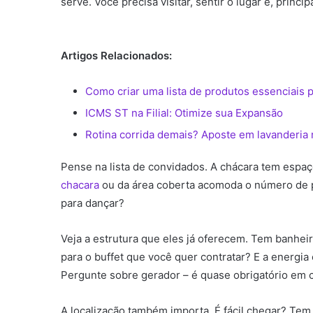
serve. Você precisa visitar, sentir o lugar e, princ
Artigos Relacionados:
Como criar uma lista de produtos essenciais 
ICMS ST na Filial: Otimize sua Expansão
Rotina corrida demais? Aposte em lavanderia
Pense na lista de convidados. A chácara tem espaç
chacara
ou da área coberta acomoda o número de p
para dançar?
Veja a estrutura que eles já oferecem. Tem banhei
para o buffet que você quer contratar? E a energia 
Pergunte sobre gerador – é quase obrigatório em ca
A localização também importa. É fácil chegar? Tem 