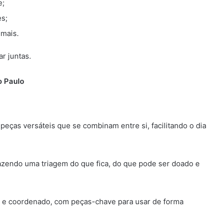
e;
es;
 mais.
r juntas.
o Paulo
eças versáteis que se combinam entre si, facilitando o dia
azendo uma triagem do que fica, do que pode ser doado e
 e coordenado, com peças-chave para usar de forma