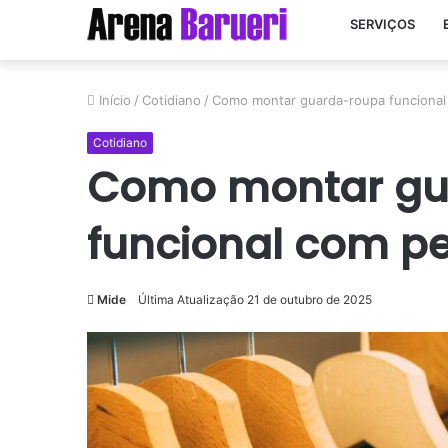
SERVIÇOS
Início
/
Cotidiano
/
Como montar guarda-roupa funcional
Cotidiano
Como montar gu
funcional com pe
Mide
Última Atualização 21 de outubro de 2025