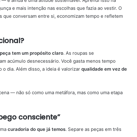
a — e ainda é uma atitude sustentável. Aprendi isso na
unça e mais intenção nas escolhas que fazia ao vestir. O
as que conversam entre si, economizam tempo e refletem
cional?
peça tem um propósito claro
. As roupas se
tam acúmulo desnecessário. Você gasta menos tempo
o dia. Além disso, a ideia é valorizar
qualidade em vez de
cena — não só como uma metáfora, mas como uma etapa
pego consciente”
 uma
curadoria do que já temos
. Separe as peças em três