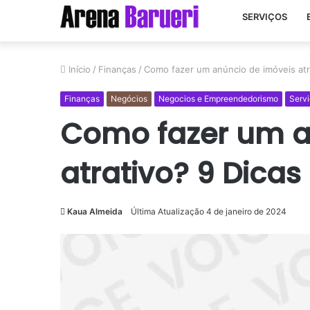
SERVIÇOS
Início
/
Finanças
/
Como fazer um anúncio de imóveis atr
Finanças
Negócios
Negocios e Empreendedorismo
Serv
Como fazer um a
atrativo? 9 Dicas
Kaua Almeida
Última Atualização 4 de janeiro de 2024