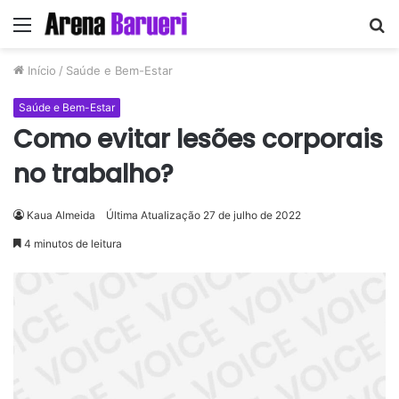
Menu
P
p
Início
/
Saúde e Bem-Estar
Saúde e Bem-Estar
Como evitar lesões corporais
no trabalho?
Kaua Almeida
Última Atualização 27 de julho de 2022
4 minutos de leitura