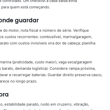
e controlado. Um checklist a cada saída evita
te para quem está começando.
 onde guardar
 do motor, nota fiscal e número de série. Verifique
os custos recorrentes: combustível, marina/garagem,
rato com custos invisíveis vira dor de cabeça; planilha
marina (praticidade, custo maior), vaga seca/garagem
s barato, demanda logística). Considere rampa próxima,
avar e recarregar baterias. Guardar direito preserva casco,
arece no longo prazo.
pra
o, estabilidade parado, ruído em cruzeiro, vibração,