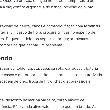
s. Observe entrada de água no porão e temperatura do
 a dia; confira ergonomia do banco, posição do piloto,
revisão de hélice, cabos e comando, fiação com terminais
ria. Em casco de fibra, procure trincas no espelho de
ites. Pequenos defeitos negociam preço; problemas
a compra do que ganhar um problema.
enda
, sonda, toldo, capota, capa, carreta, carregador, bateria
de casco e motor por escrito, com prazos e rede autorizada.
cagem de óleo, troca de filtro, checklist pré-saída e
ada, desconto na marina parceira, curso básico de
tência. Pós-venda ativo vale mais do que um brinde. Ao