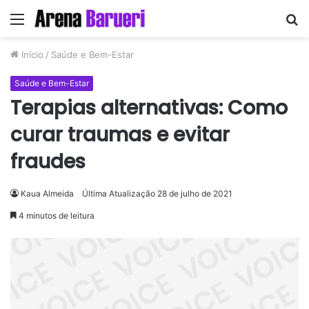
Menu
P
p
Início
/
Saúde e Bem-Estar
Saúde e Bem-Estar
Terapias alternativas: Como
curar traumas e evitar
fraudes
Kaua Almeida
Última Atualização 28 de julho de 2021
4 minutos de leitura