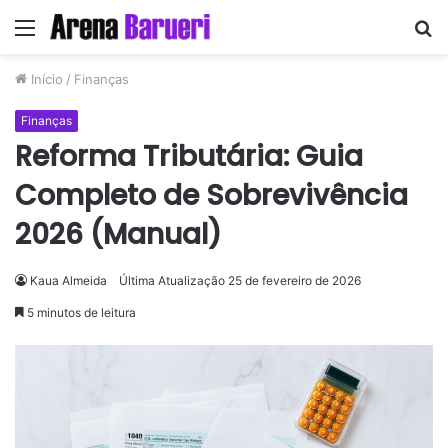
Menu
P
p
Início
/
Finanças
Finanças
Reforma Tributária: Guia
Completo de Sobrevivência
2026 (Manual)
Kaua Almeida
Última Atualização 25 de fevereiro de 2026
5 minutos de leitura