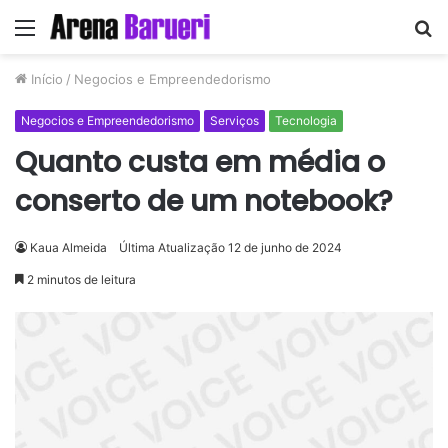
Menu
P
p
Início
/
Negocios e Empreendedorismo
Negocios e Empreendedorismo
Serviços
Tecnologia
Quanto custa em média o
conserto de um notebook?
Kaua Almeida
Última Atualização 12 de junho de 2024
2 minutos de leitura