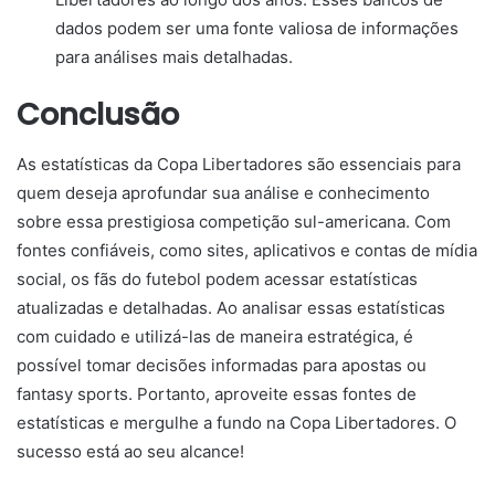
dados podem ser uma fonte valiosa de informações
para análises mais detalhadas.
Conclusão
As estatísticas da Copa Libertadores são essenciais para
quem deseja aprofundar sua análise e conhecimento
sobre essa prestigiosa competição sul-americana. Com
fontes confiáveis, como sites, aplicativos e contas de mídia
social, os fãs do futebol podem acessar estatísticas
atualizadas e detalhadas. Ao analisar essas estatísticas
com cuidado e utilizá-las de maneira estratégica, é
possível tomar decisões informadas para apostas ou
fantasy sports. Portanto, aproveite essas fontes de
estatísticas e mergulhe a fundo na Copa Libertadores. O
sucesso está ao seu alcance!