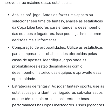
aproveitar ao máximo essas estatísticas:
Análise pré-jogo: Antes de fazer uma aposta ou
selecionar seu time de fantasy, analise as estatísticas
da Copa Libertadores para entender o desempenho
das equipes e jogadores. Isso pode ajudá-lo a tomar
decisões mais informadas.
Comparação de probabilidades: Utilize as estatísticas
para comparar as probabilidades oferecidas pelas
casas de apostas. Identifique jogos onde as
probabilidades estão desalinhadas com o
desempenho histórico das equipes e aproveite essa
oportunidade.
Estratégias de fantasy: Ao jogar fantasy sports, use as
estatísticas para identificar jogadores subvalorizados
ou que têm um histórico consistente de boas
performances na Copa Libertadores. Esses jogadores