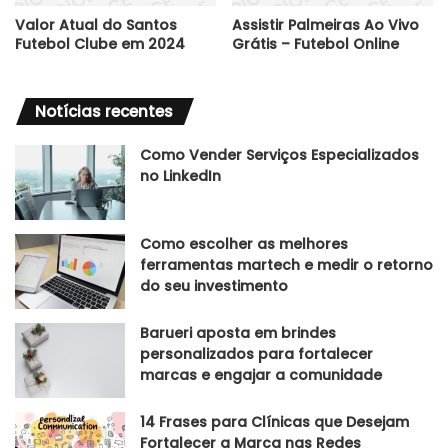
Valor Atual do Santos
Assistir Palmeiras Ao Vivo
Futebol Clube em 2024
Grátis – Futebol Online
Notícias recentes
Como Vender Serviços Especializados
no LinkedIn
Como escolher as melhores
ferramentas martech e medir o retorno
do seu investimento
Barueri aposta em brindes
personalizados para fortalecer
marcas e engajar a comunidade
14 Frases para Clínicas que Desejam
Fortalecer a Marca nas Redes