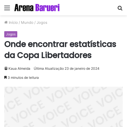
Menu
P
p
Início
/
Mundo
/
Jogos
Jogos
Onde encontrar estatísticas
da Copa Libertadores
Kaua Almeida
Última Atualização 23 de janeiro de 2024
3 minutos de leitura