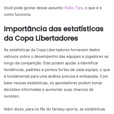
Você pode gostar desse assunto:
Robo Tips
, o que é e
como funciona.
Importância das estatísticas
da Copa Libertadores
As estatísticas da Copa Libertadores fornecem dados
valiosos sobre o desempenho das equipes e jogadores ao
longo da competição. Elas podem ajudar a identificar
tendências, padrões e pontos fortes de cada equipe, o que
é fundamental para uma análise precisa e embasada. Com
base nessas estatísticas, os apostadores podem tomar
decisões informadas e aumentar suas chances de
sucesso.
Além disso, para os fãs do fantasy sports, as estatísticas