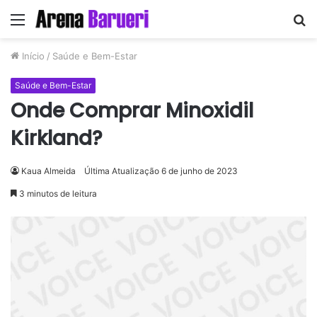
Menu
P
p
Início
/
Saúde e Bem-Estar
Saúde e Bem-Estar
Onde Comprar Minoxidil
Kirkland?
Kaua Almeida
Última Atualização 6 de junho de 2023
3 minutos de leitura