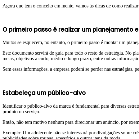
Agora que tem o conceito em mente, vamos às dicas de como realizar 
O primeiro passo é realizar um planejamento e
Muitos se esquecem, no entanto, o primeiro passo é montar um planej
Este documento servirá de guia para todo o resto da estratégia. No pla
metas, objetivos a curto, médio e longo prazo, entre outras informaçõe
Sem essas informações, a empresa poderá se perder nas estratégias, per
Estabeleça um público-alvo
Identificar o público-alvo da marca é fundamental para diversas estra
produto ou serviço.
Então, não tem motivo nenhum para direcionar um anúncio, por exemp
Exemplo: Um adolecente não se interessará por divulgações sobre créd
publicidades sobre roupas, acessórios e outros itens da moda.