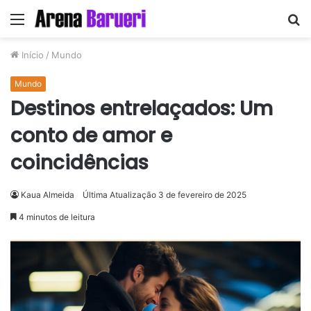
Menu
P
p
Início
/
Mundo
Mundo
Destinos entrelaçados: Um
conto de amor e
coincidências
Kaua Almeida
Última Atualização 3 de fevereiro de 2025
4 minutos de leitura