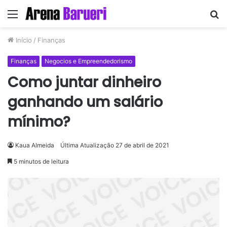
Menu
P
p
Início
/
Finanças
Finanças
Negocios e Empreendedorismo
Como juntar dinheiro
ganhando um salário
mínimo?
Kaua Almeida
Última Atualização 27 de abril de 2021
5 minutos de leitura