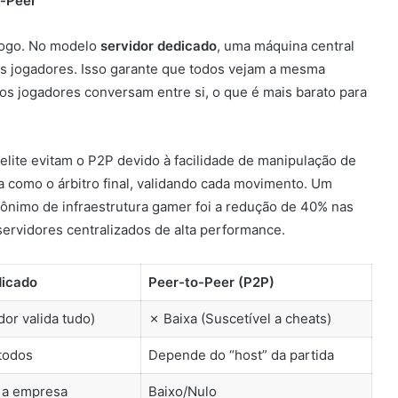
o-Peer
 jogo. No modelo
servidor dedicado
, uma máquina central
os jogadores. Isso garante que todos vejam a mesma
dos jogadores conversam entre si, o que é mais barato para
lite evitam o P2P devido à facilidade de manipulação de
a como o árbitro final, validando cada movimento. Um
nimo de infraestrutura gamer foi a redução de 40% nas
servidores centralizados de alta performance.
dicado
Peer-to-Peer (P2P)
dor valida tudo)
✗ Baixa (Suscetível a cheats)
 todos
Depende do “host” da partida
 a empresa
Baixo/Nulo