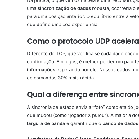
Na prática, o que vemos na tela é uma reconstruç
uma
sincronização de dados
robusta, ocorreria o 
para uma posição anterior. O equilíbrio entre a ve
que define uma boa experiência.
Como o protocolo UDP acelera
Diferente do TCP, que verifica se cada dado chego
confirmação. Em jogos, é melhor perder um pacote
informações
esperando por ele. Nossos dados mos
de comandos 30% mais rápida.
Qual a diferença entre sincron
A sincronia de estado envia a “foto” completa do 
que mudou (como “jogador X pulou”). A maioria do
largura de banda
e garantir que o
banco de dados