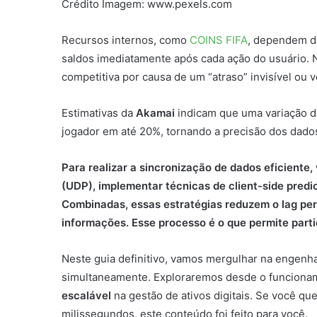
Crédito Imagem: www.pexels.com
Recursos internos, como
COINS FIFA
, dependem de
saldos imediatamente após cada ação do usuário. N
competitiva por causa de um “atraso” invisível o
Estimativas da
Akamai
indicam que uma variação d
jogador em até 20%, tornando a precisão dos dado
Para realizar a sincronização de dados eficiente, 
(UDP), implementar técnicas de client-side predic
Combinadas, essas estratégias reduzem o lag per
informações. Esse processo é o que permite parti
Neste guia definitivo, vamos mergulhar na engen
simultaneamente. Exploraremos desde o funcion
escalável
na gestão de ativos digitais. Se você q
milissegundos, este conteúdo foi feito para você.