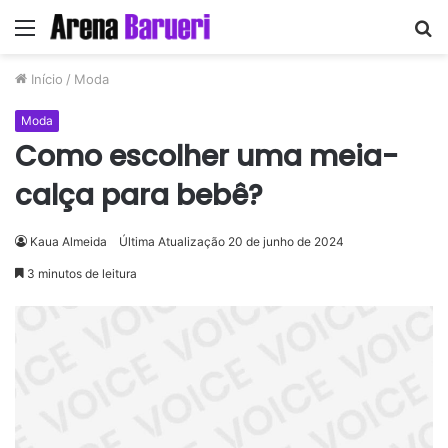
Menu
P
p
Início
/
Moda
Moda
Como escolher uma meia-
calça para bebê?
Kaua Almeida
Última Atualização 20 de junho de 2024
3 minutos de leitura