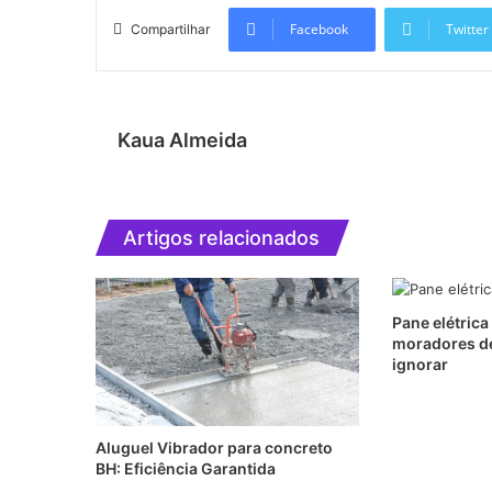
Facebook
Twitter
Compartilhar
Kaua Almeida
Artigos relacionados
Pane elétrica
moradores de
ignorar
Aluguel Vibrador para concreto
BH: Eficiência Garantida