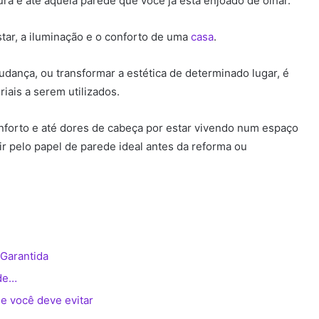
ra e até aquela parede que você já está enjoado de olhar.
tar, a iluminação e o conforto de uma
casa
.
nça, ou transformar a estética de determinado lugar, é
iais a serem utilizados.
onforto e até dores de cabeça por estar vivendo num espaço
ir pelo papel de parede ideal antes da reforma ou
 Garantida
 de…
e você deve evitar