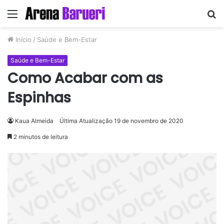
Menu
P
p
Início
/
Saúde e Bem-Estar
Saúde e Bem-Estar
Como Acabar com as
Espinhas
Kaua Almeida
Última Atualização 19 de novembro de 2020
2 minutos de leitura