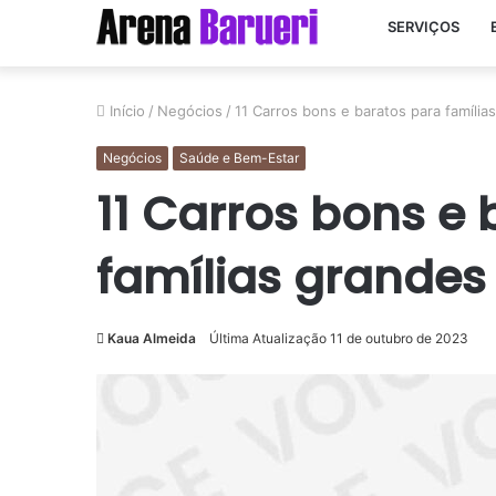
SERVIÇOS
Início
/
Negócios
/
11 Carros bons e baratos para família
Negócios
Saúde e Bem-Estar
11 Carros bons e
famílias grandes
Kaua Almeida
Última Atualização 11 de outubro de 2023