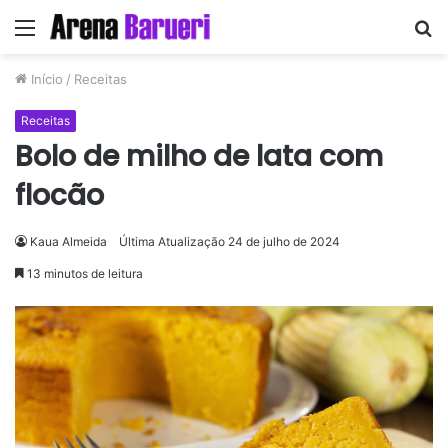
Menu
P
p
Início
/
Receitas
Receitas
Bolo de milho de lata com
flocão
Kaua Almeida
Última Atualização 24 de julho de 2024
13 minutos de leitura