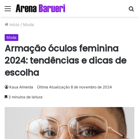
Menu
P
p
Início
/
Moda
Moda
Armação óculos feminina
2024: tendências e dicas de
escolha
Kaua Almeida
Última Atualização 8 de novembro de 2024
3 minutos de leitura