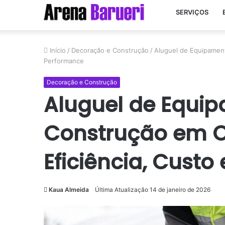
SERVIÇOS
Início
/
Decoração e Construção
/
Aluguel de Equipament
Performance
Decoração e Construção
Aluguel de Equi
Construção em Ob
Eficiência, Custo
Kaua Almeida
Última Atualização 14 de janeiro de 2026